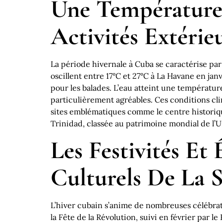
Une Température 
Activités Extérie
La période hivernale à Cuba se caractérise par
oscillent entre 17°C et 27°C à La Havane en jan
pour les balades. L’eau atteint une températur
particulièrement agréables. Ces conditions cl
sites emblématiques comme le centre historiqu
Trinidad, classée au patrimoine mondial de l
Les Festivités Et
Culturels De La 
L’hiver cubain s’anime de nombreuses célébrat
la Fête de la Révolution, suivi en février par le