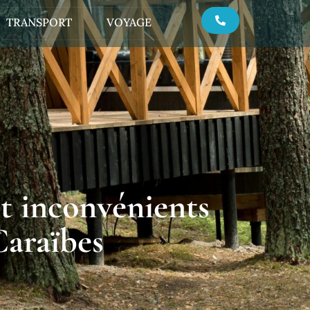
TRANSPORT
VOYAGE
t inconvénients
Caraïbes