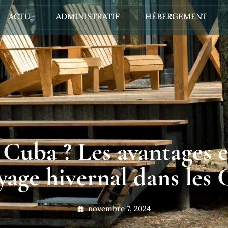
ACTU
ADMINISTRATIF
HÉBERGEMENT
 Cuba ? Les avantages e
yage hivernal dans les 
novembre 7, 2024